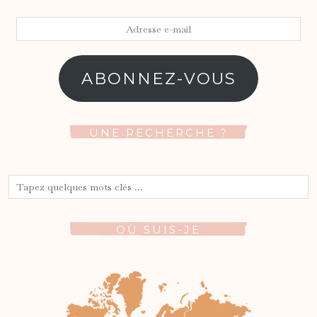
Adresse
e-
mail
ABONNEZ-VOUS
UNE RECHERCHE ?
OÙ SUIS-JE