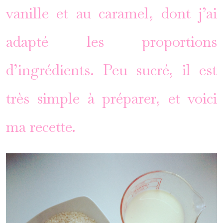
vanille et au caramel, dont j’ai
adapté les proportions
d’ingrédients. Peu sucré, il est
très simple à préparer, et voici
ma recette.