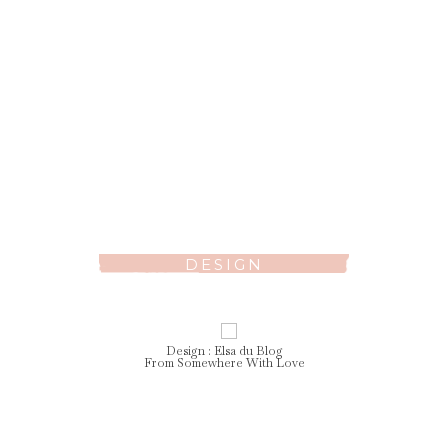
DESIGN
Design :
Elsa
du Blog
From Somewhere With Love