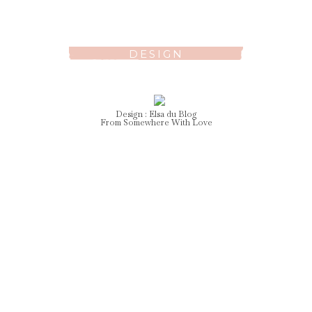
DESIGN
Design :
Elsa
du Blog
From Somewhere With Love