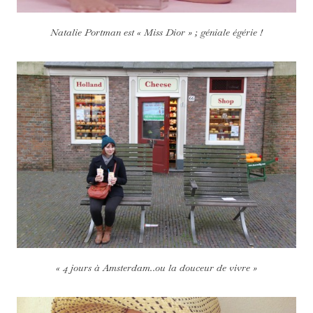
Natalie Portman est « Miss Dior » ; géniale égérie !
« 4 jours à Amsterdam..ou la douceur de vivre »