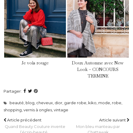
Je vois rouge
Doux Automne avec New
Look – CONCOURS
TERMINE
Partager:
beauté
,
blog
,
cheveux
,
dior
,
garde robe
,
kiko
,
mode
,
robe
,
shopping
,
vernis à ongles
,
vintage
Article précédent
Article suivant
Quand Beauty Couture invente
Mon bleu manteau par
l’écrin-beauté…
Chattawak