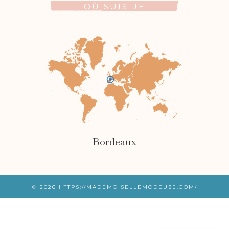
OÙ SUIS-JE
Bordeaux
© 2026
HTTPS://MADEMOISELLEMODEUSE.COM/