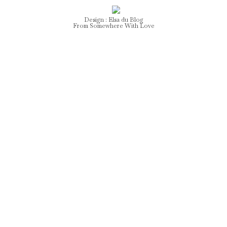
Design :
Elsa
du Blog
From Somewhere With Love