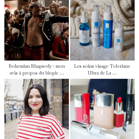
Bohemian Rhapsody : mon
Les soins visage Toleriane
avis à propos du biopic …
Ultra de La …