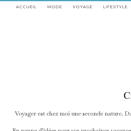
ACCUEIL
MODE
VOYAGE
LIFESTYLE
C
Voyager est chez moi une seconde nature. Dan
En panne d’idées pour vos prochaines vacances