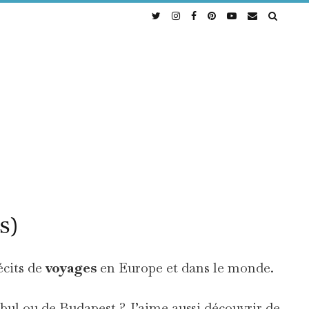
s)
écits de
voyages
en Europe et dans le monde.
nbul ou de Budapest ? J’aime aussi découvrir de