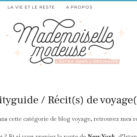
LA VIE ET LE RESTE
A PROPOS
ityguide / Récit(s) de voyage(
s cette catégorie de blog voyage, retrouvez mes r
 ? Et si vous preniez la route de
New York
, d’Ista