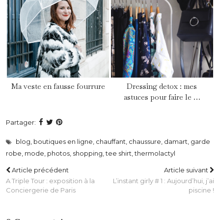
Ma veste en fausse fourrure
Dressing detox : mes
astuces pour faire le …
Partager:
blog
,
boutiques en ligne
,
chauffant
,
chaussure
,
damart
,
garde
robe
,
mode
,
photos
,
shopping
,
tee shirt
,
thermolactyl
Article précédent
Article suivant
A Triple Tour : exposition à la
L’instant girly # 1 : Aujourd’hui, j’ai
Conciergerie de Paris
piscine !