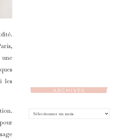
fité.
aris,
r une
lques
i les
ARCHIVES
tion.
Archives
 pour
ssage