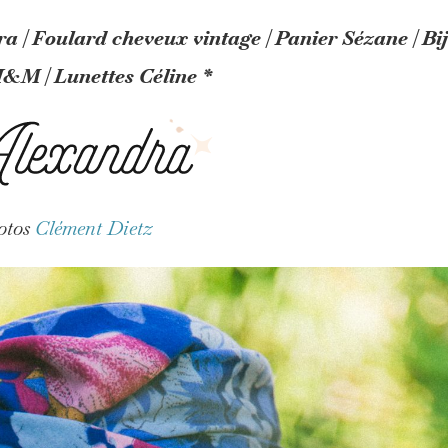
a | Foulard cheveux vintage | Panier Sézane | Bi
H&M | Lunettes Céline *
otos
Clément Dietz