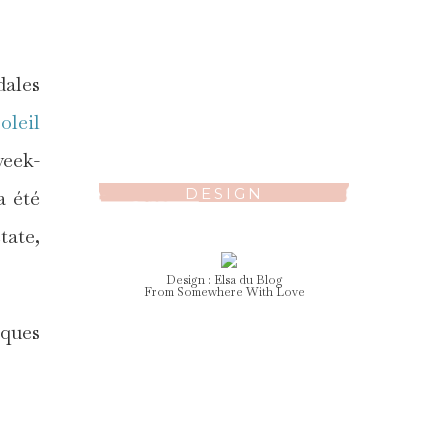
ales
oleil
week-
DESIGN
a été
tate,
Design :
Elsa
du Blog
From Somewhere With Love
lques