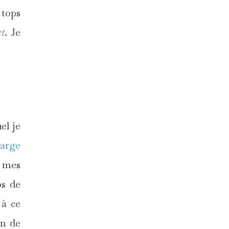
 tops
t
. Je
el je
large
e mes
ps de
 à ce
in de