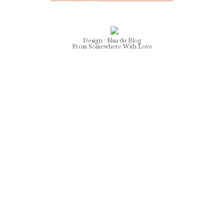
Design :
Elsa
du Blog
From Somewhere With Love