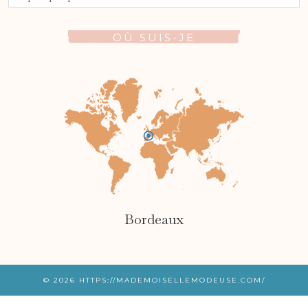
OÙ SUIS-JE
Bordeaux
© 2026
HTTPS://MADEMOISELLEMODEUSE.COM/