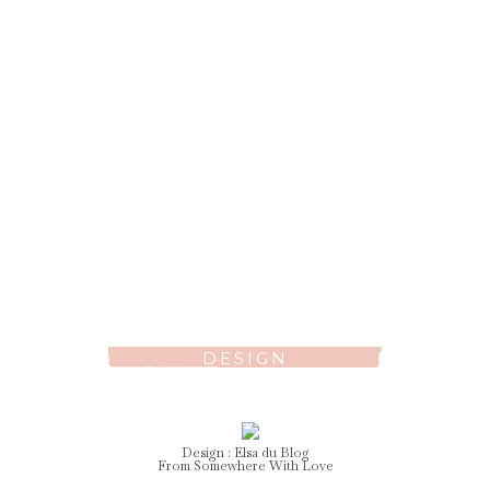
DESIGN
Design :
Elsa
du Blog
From Somewhere With Love