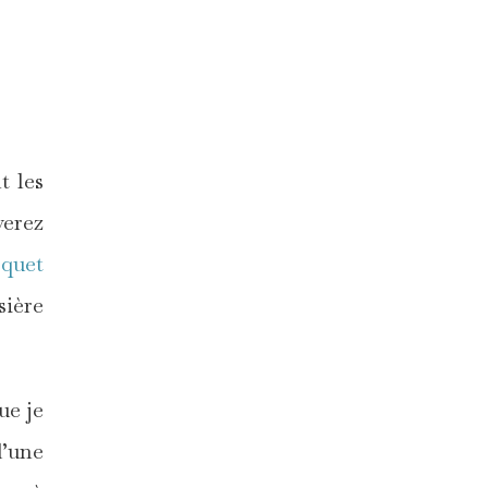
t les
verez
rquet
sière
ue je
d’une