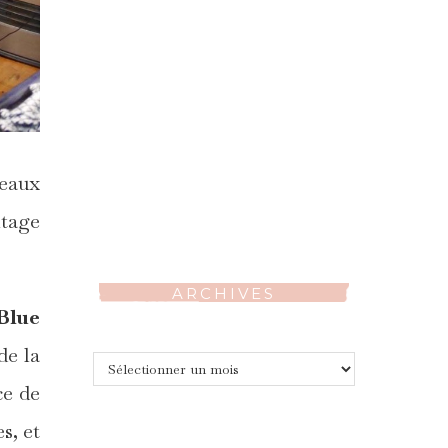
beaux
ntage
ARCHIVES
Blue
de la
Archives
ce de
s, et