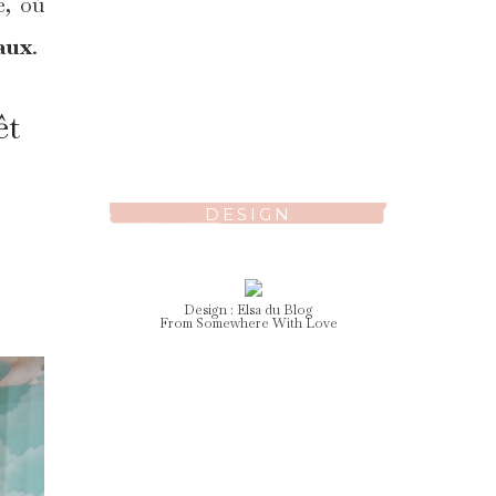
e, où
aux
.
êt
DESIGN
Design :
Elsa
du Blog
From Somewhere With Love