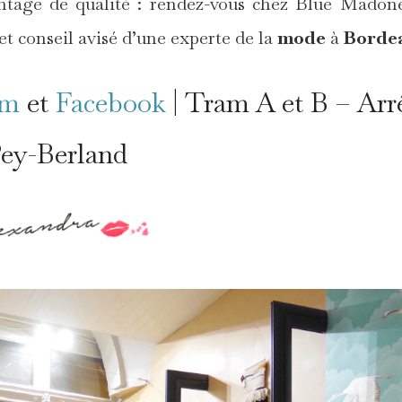
ntage de qualité : rendez-vous chez Blue Madon
 et conseil avisé d’une experte de la
mode
à
Borde
am
et
Facebook
| Tram A et B – Arr
ey-Berland