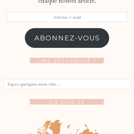
chaque nouvel article.
Adresse
e-
mail
ABONNEZ-VOUS
UNE RECHERCHE ?
OÙ SUIS-JE