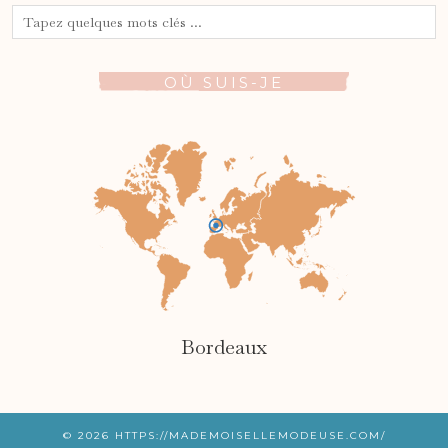
OÙ SUIS-JE
Bordeaux
© 2026
HTTPS://MADEMOISELLEMODEUSE.COM/