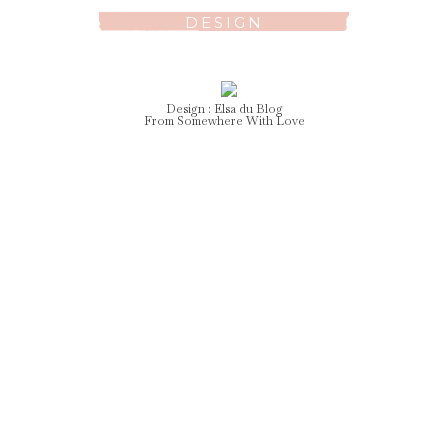
DESIGN
Design :
Elsa
du Blog
From Somewhere With Love