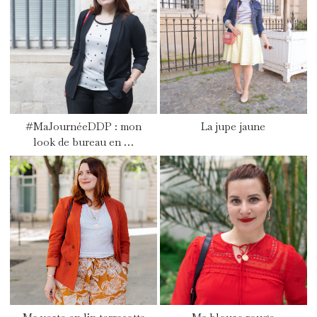
#MaJournéeDDP : mon
La jupe jaune
look de bureau en …