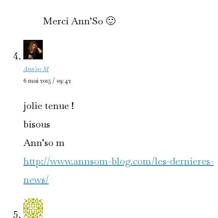
Merci Ann’So 🙂
Ann'so M
6 mai 2015 / 09:42
jolie tenue !
bisous
Ann’so m
http://www.annsom-blog.com/les-dernieres-
news/