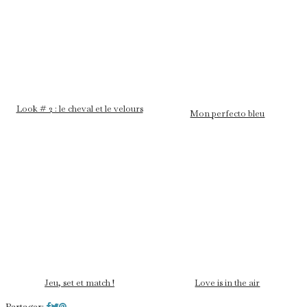
Look # 2 : le cheval et le velours
Mon perfecto bleu
Jeu, set et match !
Love is in the air
Partager: