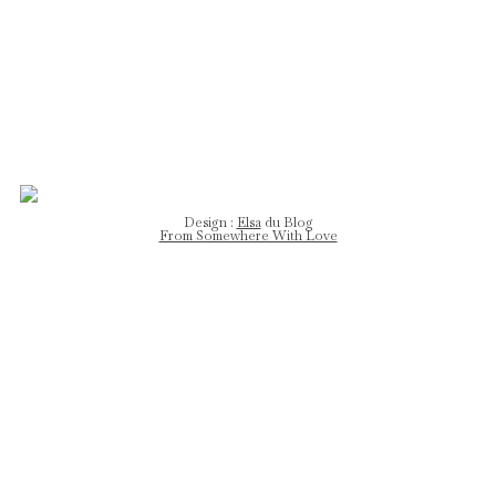
DESIGN
Design :
Elsa
du Blog
From Somewhere With Love