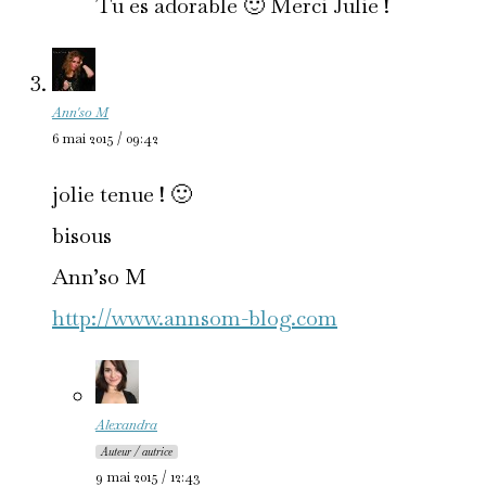
Tu es adorable 🙂 Merci Julie !
Ann'so M
6 mai 2015 / 09:42
jolie tenue ! 🙂
bisous
Ann’so M
http://www.annsom-blog.com
Alexandra
Auteur / autrice
9 mai 2015 / 12:43