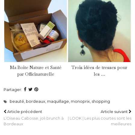
Ma Boite Nature et Santé
Trois idées de tresses pour
par Officinaturelle
les …
Partager:
beauté
,
bordeaux
,
maquillage
,
monoprix
,
shopping
Article précédent
Article suivant
L’Oiseau Cabosse, joli brunch à
| LOOK | Les plus courtes sont les
Bordeaux
meilleures