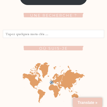
UNE RECHERCHE ?
OÙ SUIS-JE
Translate »