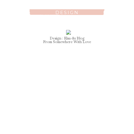
DESIGN
Design :
Elsa
du Blog
From Somewhere With Love