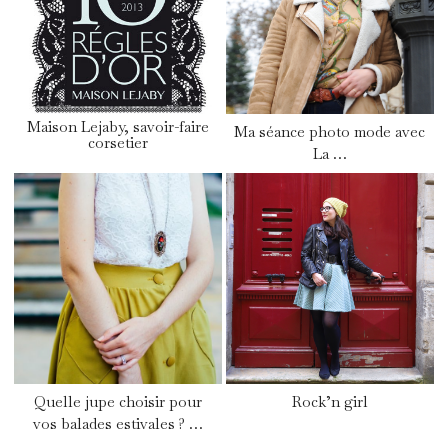
Maison Lejaby, savoir-faire
Ma séance photo mode avec
corsetier
La …
Quelle jupe choisir pour
Rock’n girl
vos balades estivales ? …