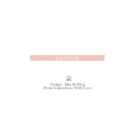
DESIGN
Design :
Elsa
du Blog
From Somewhere With Love