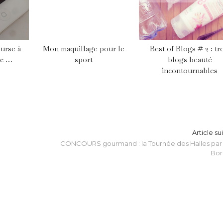
ourse à
Mon maquillage pour le
Best of Blogs # 2 : tr
ec …
sport
blogs beauté
incontournables
Article su
CONCOURS gourmand : la Tournée des Halles par 
Bor