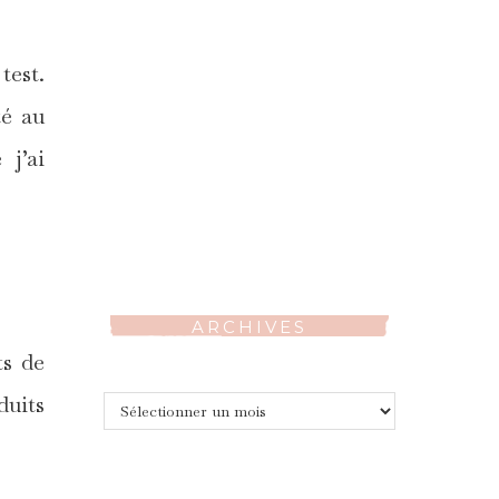
test.
té au
 j’ai
ARCHIVES
ts de
duits
Archives