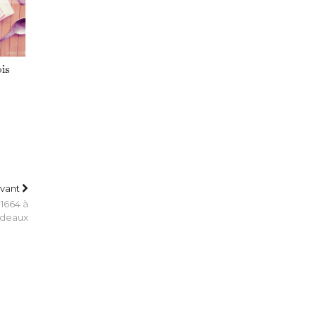
ois
ivant
1664 à
deaux