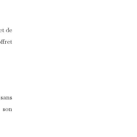
et de
ffret
 sans
c son