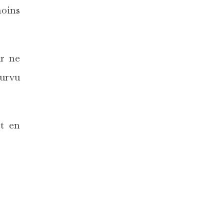
moins
ur ne
ourvu
et en