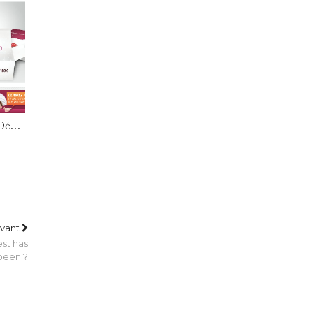
 Dé…
ivant
st has
been ?