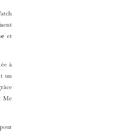
Watch
isent
ue
et
tée à
nt un
grâce
et Me
 pour