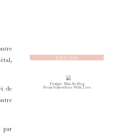
ontre
DESIGN
étal,
Design :
Elsa
du Blog
vi de
From Somewhere With Love
ontre
c
par