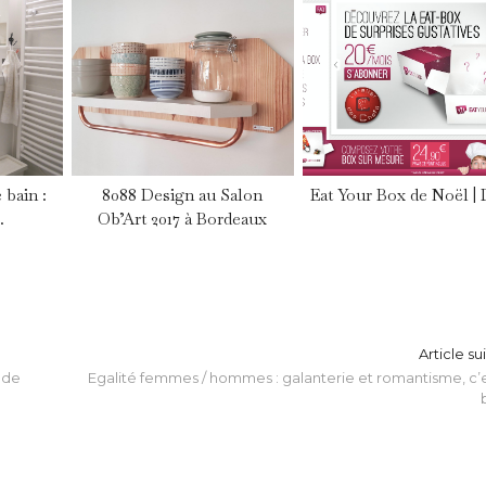
 bain :
8088 Design au Salon
Eat Your Box de Noël |
…
Ob’Art 2017 à Bordeaux
Article su
 de
Egalité femmes / hommes : galanterie et romantisme, c’e