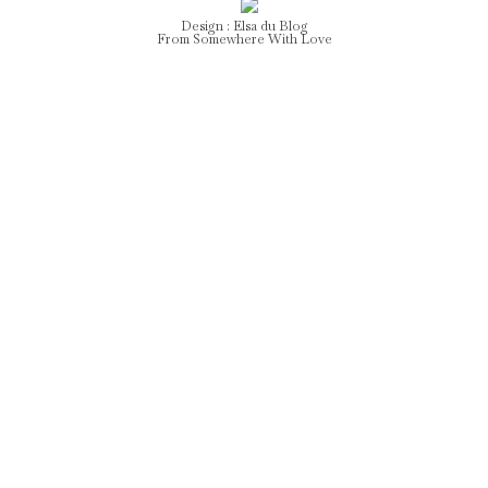
Design :
Elsa
du Blog
From Somewhere With Love