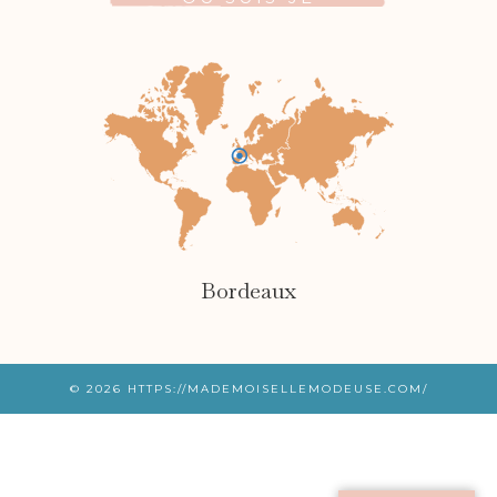
Bordeaux
© 2026
HTTPS://MADEMOISELLEMODEUSE.COM/