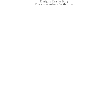
Design :
Elsa
du Blog
From Somewhere With Love