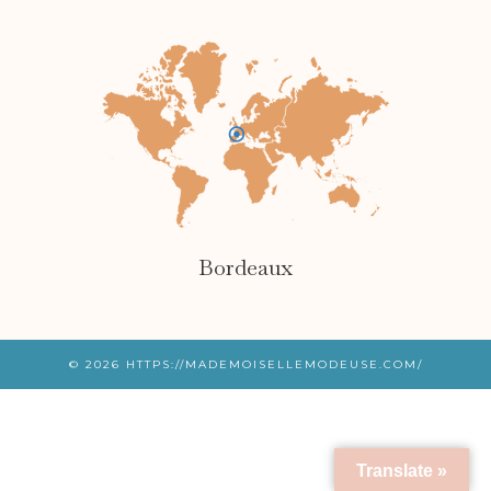
Bordeaux
© 2026
HTTPS://MADEMOISELLEMODEUSE.COM/
Translate »