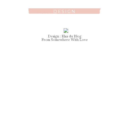
DESIGN
Design :
Elsa
du Blog
From Somewhere With Love