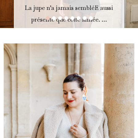
La jupe n’a jamais sembléE aussi
•
•
•
•
•
•
•
•
présente que cette année. …