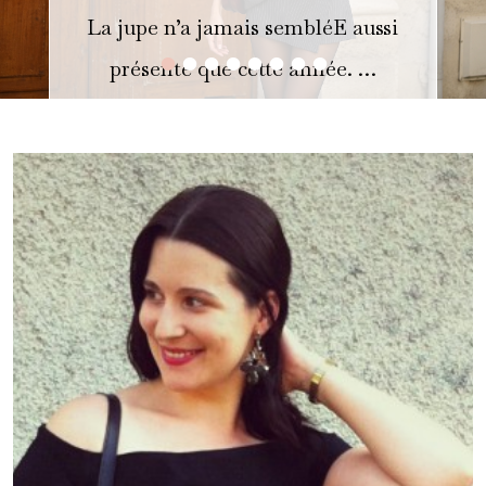
La jupe n’a jamais sembléE aussi
•
•
•
•
•
•
•
•
présente que cette année. …