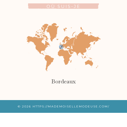
OÙ SUIS-JE
Bordeaux
© 2026
HTTPS://MADEMOISELLEMODEUSE.COM/