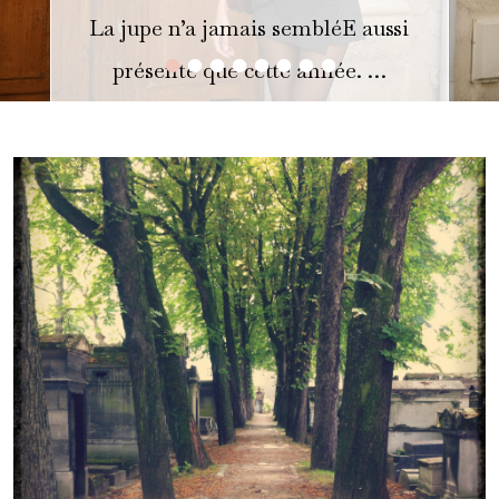
La jupe n’a jamais sembléE aussi
•
•
•
•
•
•
•
•
présente que cette année. …