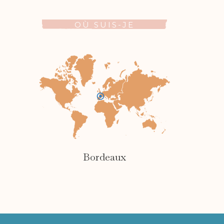
OÙ SUIS-JE
Bordeaux