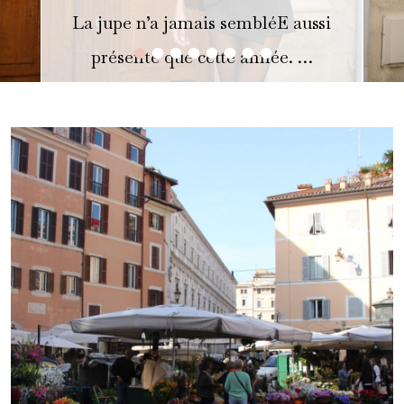
La jupe n’a jamais sembléE aussi
•
•
•
•
•
•
•
•
présente que cette année. …