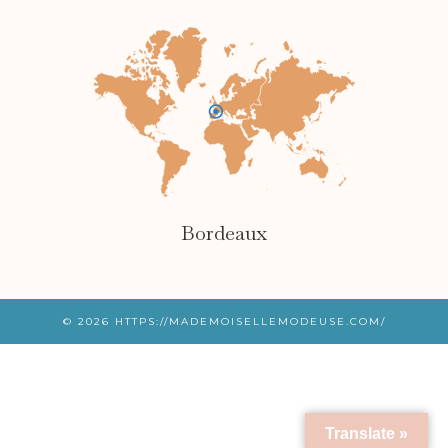
Bordeaux
© 2026
HTTPS://MADEMOISELLEMODEUSE.COM/
Translate »