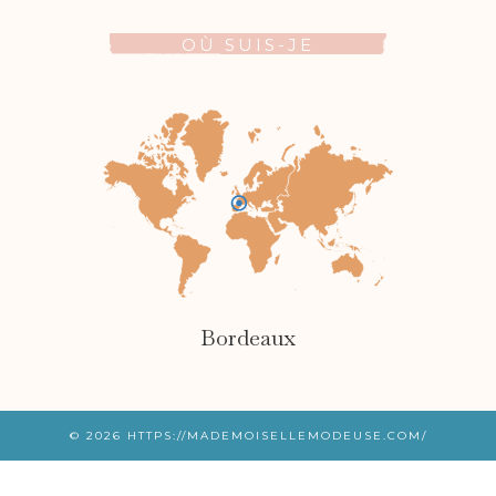
OÙ SUIS-JE
Bordeaux
© 2026
HTTPS://MADEMOISELLEMODEUSE.COM/