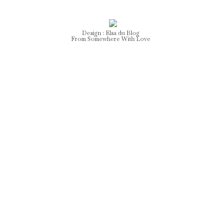
Design :
Elsa
du Blog
From Somewhere With Love